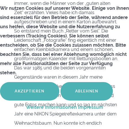
immer, wenn die Männer von der „guten alten
Wir nutzen Cookies auf unserer Website. Einige von ihnen
Zeit“ erzählten. Vieles habe ich damals
sind essenziell für den Betrieb der Seite, während andere
aufgeschrieben und in einem Karton aufbewahrt.
uns helfen, diese Website und die Nutzererfahrung zu
So entstand mein Buch „Retter vom Siel“. Die
verbessern (Tracking Cookies). Sie können selbst
Leidenschaft „Fotografie“ fing eigentlich mit einer
entscheiden, ob Sie die Cookies zulassen möchten. Bitte
einfachen Kleinbildkamera und einem schönen,
beachten Sie, dass bei einer Ablehnung womöglich nicht
großformatigen Kalender mit Rettungsbooten an.
mehr alle Funktionalitäten der Seite zur Verfügung
Das war 1985 und die beiden vorgenannten
stehen.
Gegenstände waren in diesem Jahr meine
Weihnachtsgeschenke. Schnell merkte ich, dass
AKZEPTIEREN
ABLEHNEN
man mit einer simplen Kamera nicht annähernd
gute Fotos machen kann und so lag im nächsten
Weitere Informationen
Impressum
Jahr eine NIKON Spiegelreflexkamera unter dem
Weihnachtsbaum. Nun konnte ich endlich