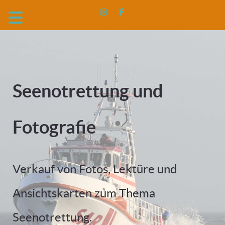
Seenotrettung und
Fotografie
Verkauf von Fotos, Lektüre und
Ansichtskarten zum Thema
Seenotrettung.