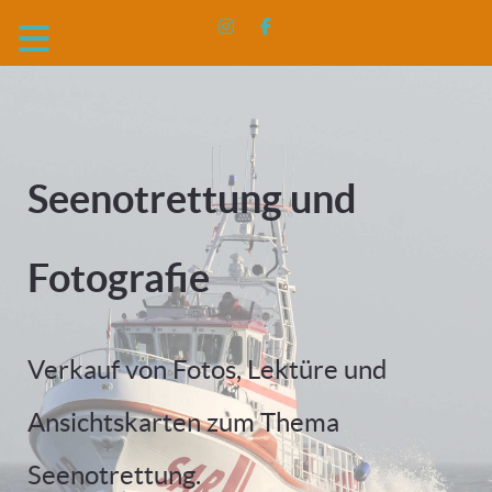
Seenotrettung und
Fotografie
Verkauf von Fotos, Lektüre und
Ansichtskarten zum Thema
Seenotrettung.