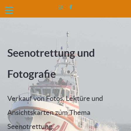
Seenotrettung und
Fotografie
Verkauf von Fotos, Lektüre und
Ansichtskarten zum Thema
Seenotrettung.