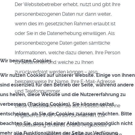
Der Websitebetreiber erhebt, nutzt und gibt Ihre
personenbezogenen Daten nur dann weiter,
wenn dies im gesetzlichen Rahmen erlaubt ist
oder Sie in die Datenerhebung einwilligen. Als
personenbezogene Daten gelten sämtliche
Informationen, welche dazu dienen, Ihre Person
Wir benutzen Cookies
zu bestimmen und welche zu Ihnen
zurückverfolgt werden können – also
Wir nutzen Cookies auf unserer Website. Einige von ihnen
beispielsweise Ihr Name, Ihre E-Mail-Adresse
sind essenziell für den Betrieb der Seite, während andere
und Telefonnummer.
uns helfen, diese Website und die Nutzererfahrung zu
verbessern (Tracking Cookies). Sie können selbst
Diese Website können Sie auch besuchen, ohne
entscheiden, ob Sie die Cookies zulassen möchten. Bitte
Angaben zu Ihrer Person zu machen. Zur
beachten Sie, dass bei einer Ablehnung womöglich nicht
Verbesserung unseres Online-Angebotes
mehr alle Funktionalitäten der Seite zur Verfügung
speichern wir jedoch (ohne Personenbezug) Ihre