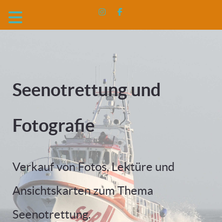
Seenotrettung und
Fotografie
Verkauf von Fotos, Lektüre und
Ansichtskarten zum Thema
Seenotrettung.