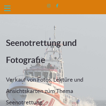
Seenotrettung und
Fotografie
Verkauf von Fotos, Lektüre und
Ansichtskarten zum Thema
Seenotrettung.