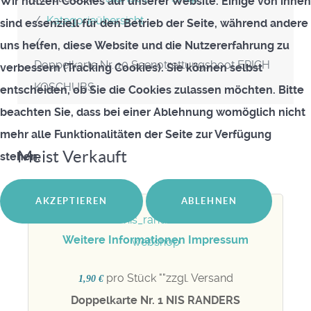
Wir nutzen Cookies auf unserer Website. Einige von ihnen
Kategorieübersicht
sind essenziell für den Betrieb der Seite, während andere
uns helfen, diese Website und die Nutzererfahrung zu
Doppelkarte Nr. 10 Seenotrettungsboot ERICH
verbessern (Tracking Cookies). Sie können selbst
KOSCHUBS
entscheiden, ob Sie die Cookies zulassen möchten. Bitte
beachten Sie, dass bei einer Ablehnung womöglich nicht
mehr alle Funktionalitäten der Seite zur Verfügung
Meist Verkauft
stehen.
AKZEPTIEREN
ABLEHNEN
Weitere Informationen
Impressum
pro Stück "
"zzgl. Versand
1,90 €
Doppelkarte Nr. 1 NIS RANDERS