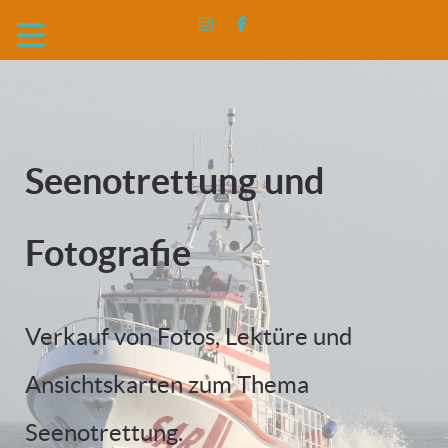
Seenotrettung und
Fotografie
Verkauf von Fotos, Lektüre und
Ansichtskarten zum Thema
Seenotrettung.