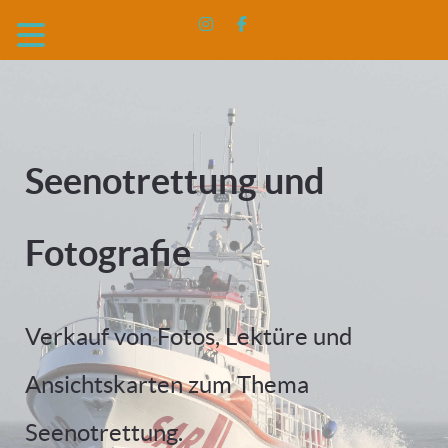
Seenotrettung und
Fotografie
Verkauf von Fotos, Lektüre und
Ansichtskarten zum Thema
Seenotrettung.