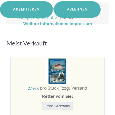
Aktuelle Seite:
Startseite
Shop
AKZEPTIEREN
ABLEHNEN
Kategorieübersicht
Bücher
Weitere Informationen
Impressum
Meist Verkauft
pro Stück "
"zzgl. Versand
23,90 €
Retter vom Siel
Produktdetails